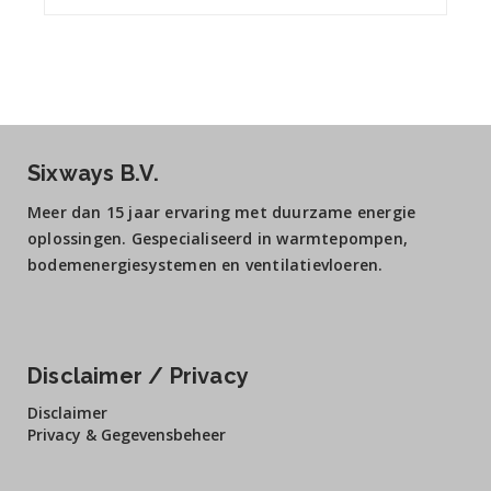
Sixways B.V.
Meer dan 15 jaar ervaring met duurzame energie
oplossingen. Gespecialiseerd in warmtepompen,
bodemenergiesystemen en ventilatievloeren.
Disclaimer / Privacy
Disclaimer
Privacy & Gegevensbeheer