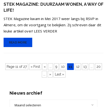
STEK MAGAZINE: DUURZAAM WONEN, A WAY OF
LIFE!
STEK Magazine kwam in Mei 2017 weer langs bij RSVP in
Almere, om de voortgang te bekijken. Zij schreven daar dit
leuke artikel over! LEES VERDER
READ MORE
Page 11 of 27
« First
«
...
9
10
11
12
13
...
20
...
»
Last »
Nieuws archief
Nieuws
archief