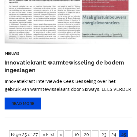
Nieuws
Innovatiekrant: warmtewisseling de bodem
ingeslagen
Innovatiekrant interviewde Cees Besseling over het
gebruik van warmtewisselaars door Sixways. LEES VERDER
READ MORE
Page 25 of 27
« First
«
...
10
20
...
23
24
25