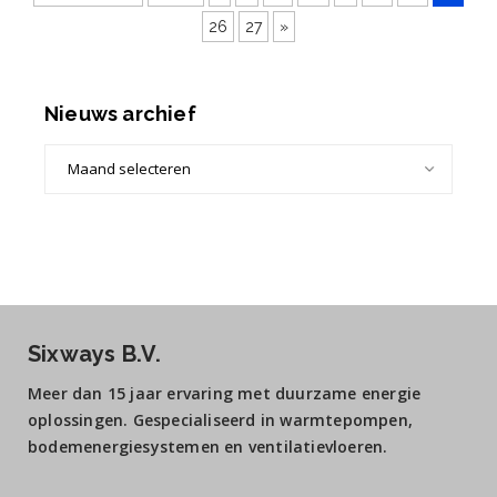
26
27
»
Nieuws archief
Nieuws
archief
Sixways B.V.
Meer dan 15 jaar ervaring met duurzame energie
oplossingen. Gespecialiseerd in warmtepompen,
bodemenergiesystemen en ventilatievloeren.