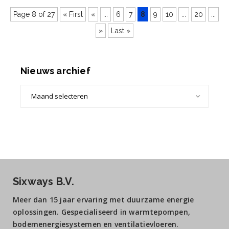
Page 8 of 27
« First
«
...
6
7
8
9
10
...
20
...
»
Last »
Nieuws archief
Nieuws
archief
Sixways B.V.
Meer dan 15 jaar ervaring met duurzame energie
oplossingen. Gespecialiseerd in warmtepompen,
bodemenergiesystemen en ventilatievloeren.