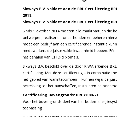
Sixways B.V. voldoet aan de BRL Certificering BRL
2019.
Sixways B.V. voldoet aan de BRL Certificering BRL
Sinds 1 oktober 2014 moeten alle marktpartijen die
ontwerpen, realiseren, onderhouden en beheren hiervoo
moet een bedrijf aan een certificerende instantie ku
medewerkers de juiste vakbekwaamheid hebben. Eén v
het behalen van CITO-diploma’s.
Sixways B.V. beschikt over de door KIWA erkende BR
certificering. Met deze certificering – in combinatie m
het gebied van warmtepompen – kunnen wij u de juist
betrekking tot het aanschaffen, installeren en onde
Certificering Bovengronds: BRL 6000-21
Voor het bovengronds deel van het bodemenergiesys
toepassing.