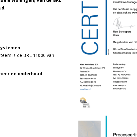
duele woningen) van de BRL
ud.
esystemen
steem is de BRL 11000 van
eheer en onderhoud